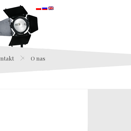
orska
ntakt
O nas