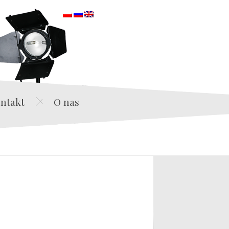
orska
ntakt
O nas