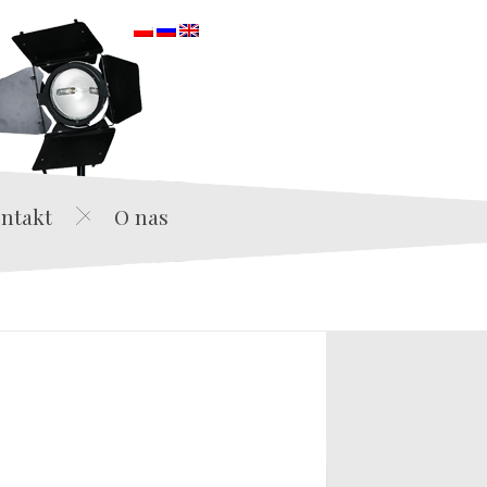
orska
ntakt
O nas