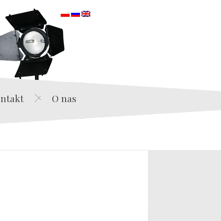
orska
ntakt
O nas