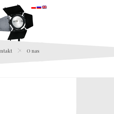
orska
ntakt
O nas