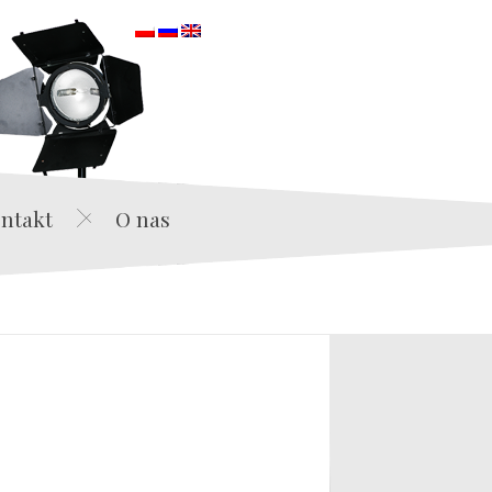
orska
ntakt
O nas