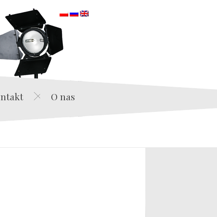
orska
ntakt
O nas