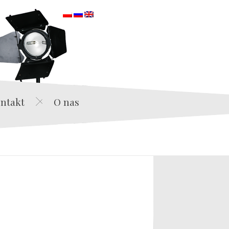
orska
ntakt
O nas