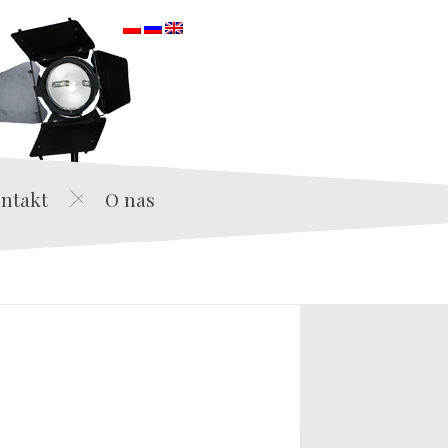
orska
ntakt
O nas