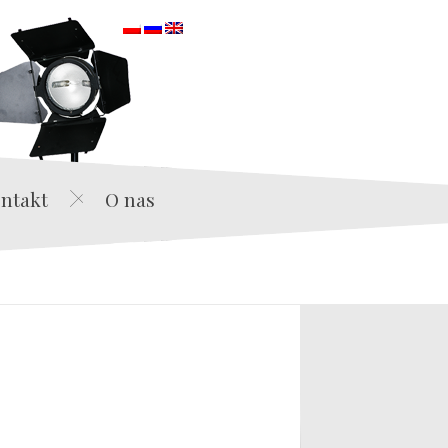
orska
ntakt
O nas