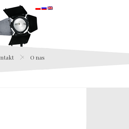
orska
ntakt
O nas