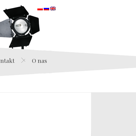
orska
ntakt
O nas