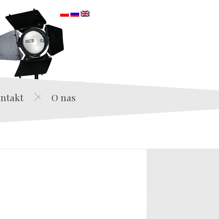
orska
ntakt
O nas