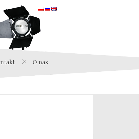
orska
ntakt
O nas