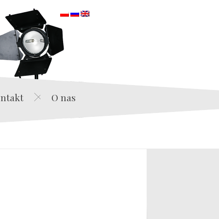
orska
ntakt
O nas