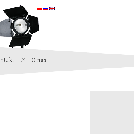
orska
ntakt
O nas