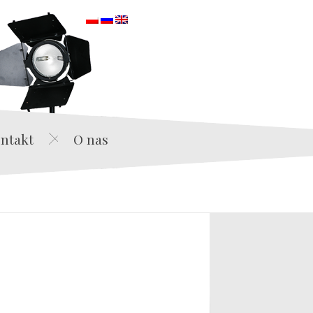
orska
ntakt
O nas