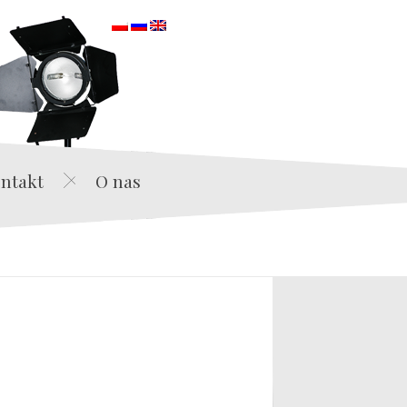
orska
ntakt
O nas