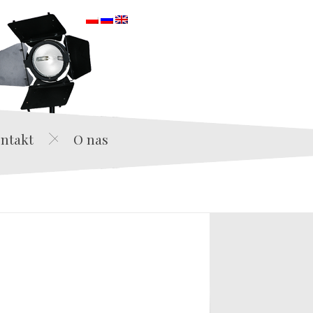
orska
ntakt
O nas