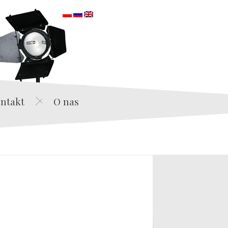
orska
ntakt
O nas