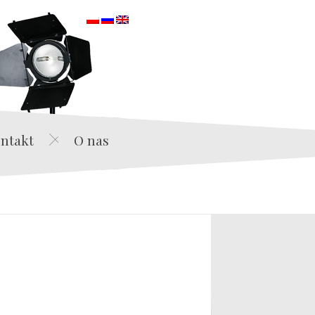
orska
ntakt
O nas