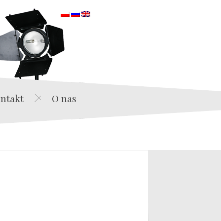
orska
ntakt
O nas