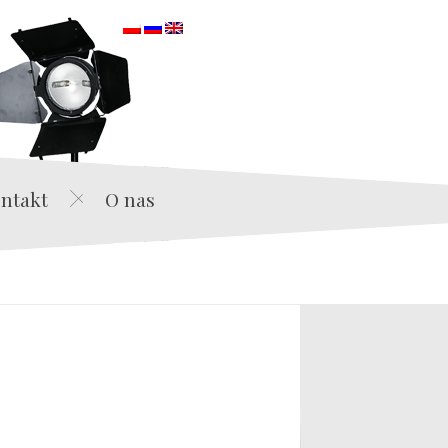
orska
ntakt
O nas