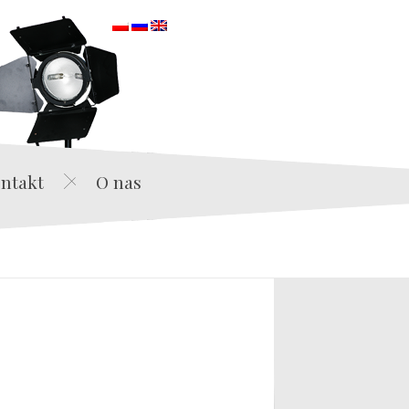
orska
ntakt
O nas