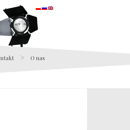
orska
ntakt
O nas