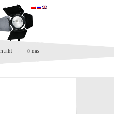
orska
ntakt
O nas