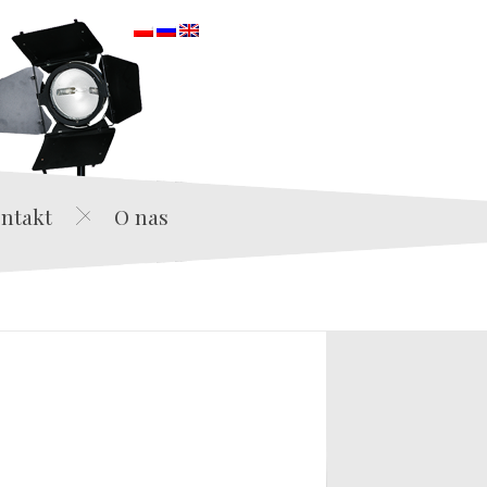
orska
ntakt
O nas