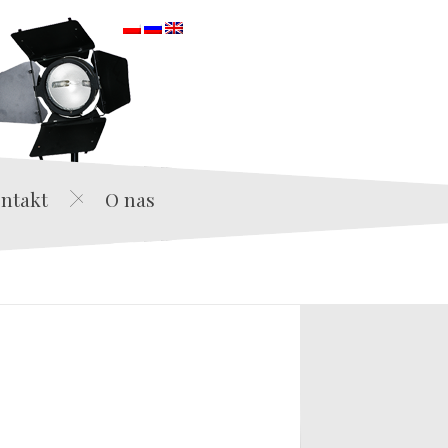
orska
ntakt
O nas