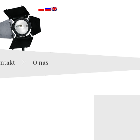
orska
ntakt
O nas