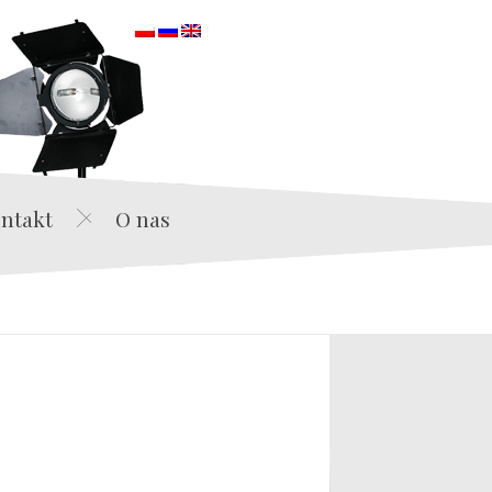
orska
ntakt
O nas