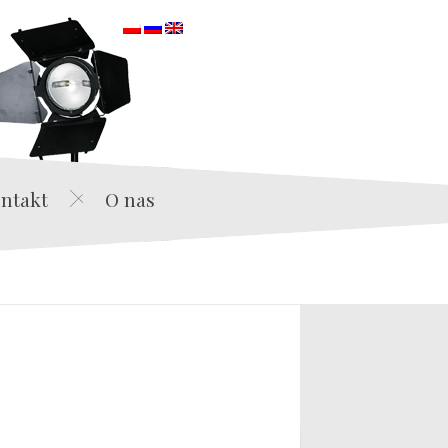
orska
ntakt
O nas