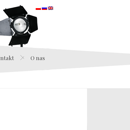
orska
ntakt
O nas