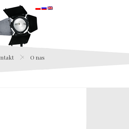
orska
ntakt
O nas