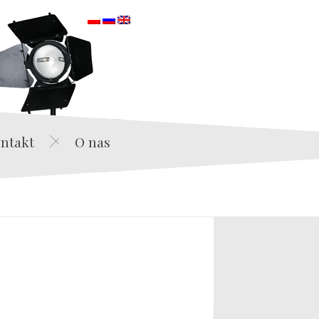
orska
ntakt
O nas