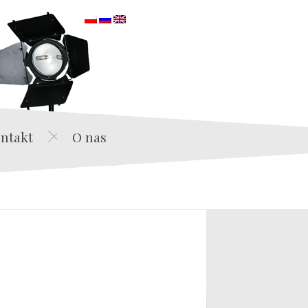
orska
ntakt
O nas