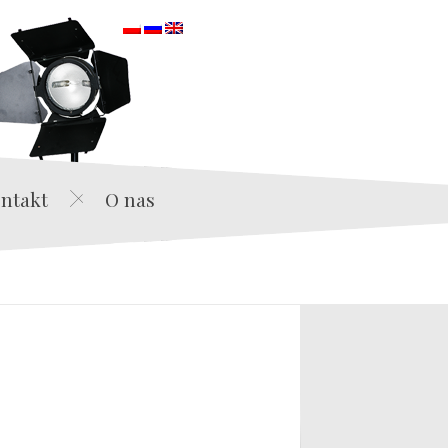
orska
ntakt
O nas