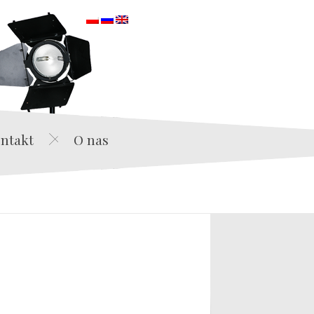
orska
ntakt
O nas