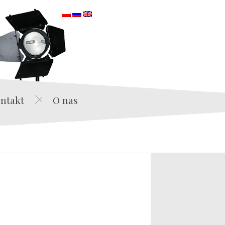
orska
ntakt
O nas