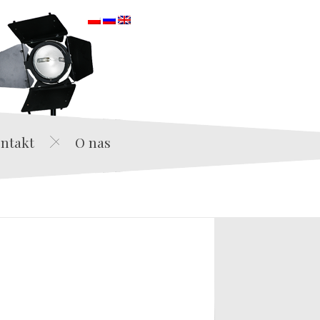
orska
ntakt
O nas