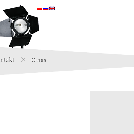
orska
ntakt
O nas