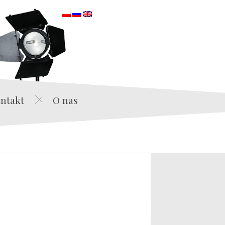
orska
ntakt
O nas