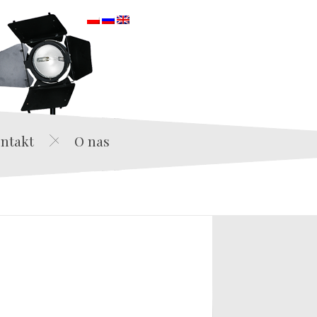
orska
ntakt
O nas