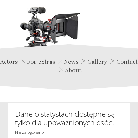
Edwin Film Agencja Aktorska
Actors
For extras
News
Gallery
Contact
About
Dane o statystach dostępne są
tylko dla upoważnionych osób.
Nie zalogowano