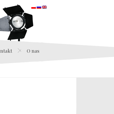
orska
ntakt
O nas