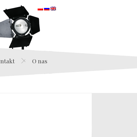
orska
ntakt
O nas