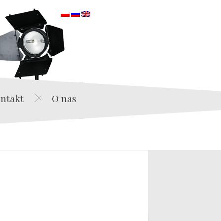
orska
ntakt
O nas