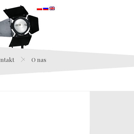
orska
ntakt
O nas