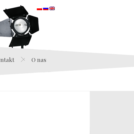
orska
ntakt
O nas