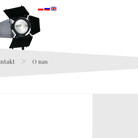
orska
ntakt
O nas