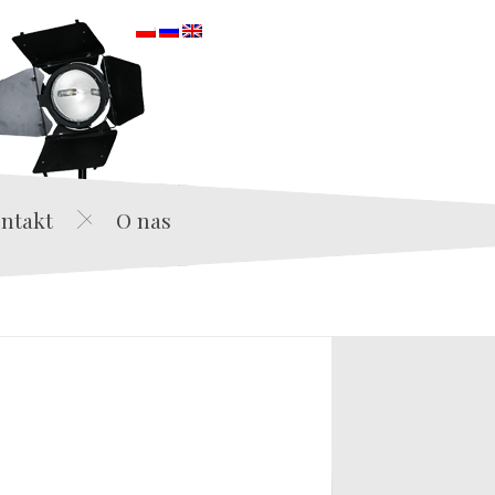
orska
ntakt
O nas